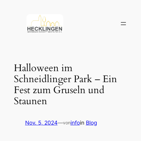
Zum
Inhalt
springen
Halloween im
Schneidlinger Park – Ein
Fest zum Gruseln und
Staunen
Nov. 5, 2024
—
info
in
Blog
von