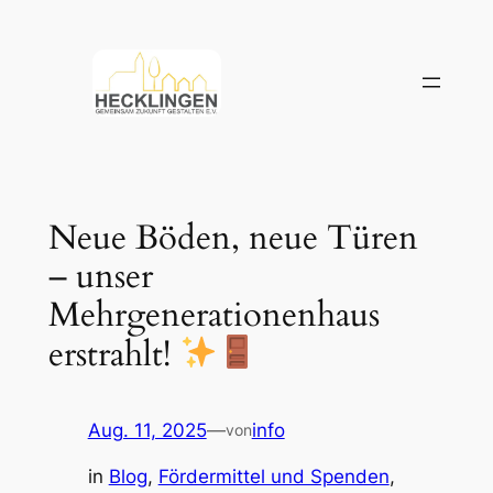
Zum
Inhalt
springen
Neue Böden, neue Türen
– unser
Mehrgenerationenhaus
erstrahlt!
Aug. 11, 2025
—
info
von
in
Blog
, 
Fördermittel und Spenden
, 